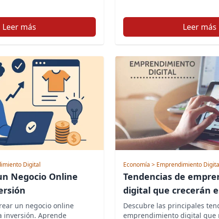
Leer más
Leer más
imiento Digital
Economía
> Emprendimiento Digita
un Negocio Online
Tendencias de empre
ersión
digital que crecerán 
ear un negocio online
Descubre las principales ten
a inversión. Aprende
emprendimiento digital que