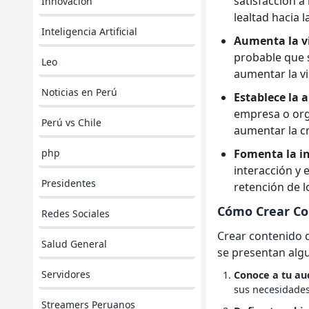
satisfacción a
Innovación
lealtad hacia 
Inteligencia Artificial
Aumenta la vi
probable que 
Leo
aumentar la vis
Noticias en Perú
Establece la a
empresa o org
Perú vs Chile
aumentar la cr
php
Fomenta la i
interacción y 
Presidentes
retención de lo
Cómo Crear Co
Redes Sociales
Crear contenido d
Salud General
se presentan alg
Servidores
Conoce a tu au
sus necesidades
Streamers Peruanos