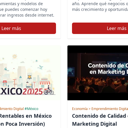
ramientas y modelos de
año. Aprende qué negocios o
que puedes comenzar hoy
más crecimiento y oportunid
ar ingresos desde internet.
Leer más
Leer más
imiento Digital
#México
Economía
> Emprendimiento Digita
Rentables en México
Contenido de Calidad
on Poca Inversión)
Marketing Digital