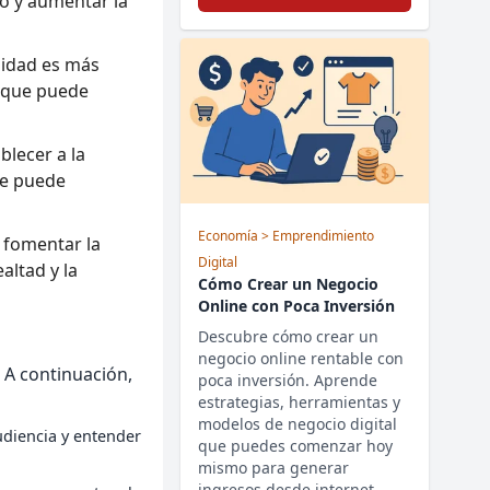
io y aumentar la
alidad es más
o que puede
blecer a la
ue puede
Economía
> Emprendimiento
e fomentar la
Digital
altad y la
Cómo Crear un Negocio
Online con Poca Inversión
Descubre cómo crear un
negocio online rentable con
 A continuación,
poca inversión. Aprende
estrategias, herramientas y
modelos de negocio digital
udiencia y entender
que puedes comenzar hoy
mismo para generar
ingresos desde internet.