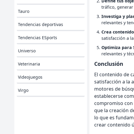
Define tus obje
tráfico, generar
Tauro
Investiga y pla
relevantes y ten
Tendencias deportivas
Crea contenido 
Tendencias ESports
satisfacción a l
Optimiza para
Universo
relevantes y té
Conclusión
Veterinaria
El contenido de c
Videojuegos
satisfacción a la 
motores de búsqu
Virgo
establecerse como
compromiso con la
que la creación d
lo que es fundamen
crear contenido ú