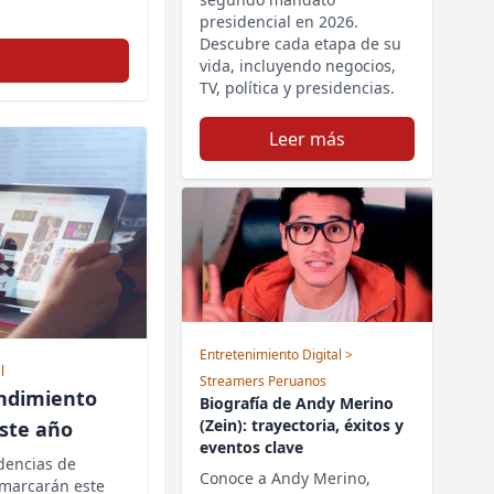
presidencial en 2026.
Descubre cada etapa de su
vida, incluyendo negocios,
TV, política y presidencias.
Leer más
Entretenimiento Digital
>
l
Streamers Peruanos
ndimiento
Biografía de Andy Merino
(Zein): trayectoria, éxitos y
este año
eventos clave
dencias de
Conoce a Andy Merino,
 marcarán este