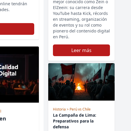
mejor conocido como Zein o
nline tendrán
ElZeein: su carrera desde
ades.
YouTube hasta Kick, récords
en streaming, organización
de eventos y su rol como
pionero del contenido digital
en Perú.
Leer más
Historia
> Perú vs Chile
l
La Campaña de Lima:
 en
Preparativos para la
defensa