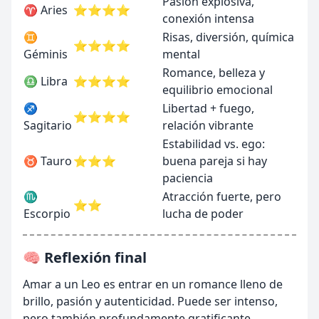
Pasión explosiva,
♈ Aries
⭐⭐⭐⭐
conexión intensa
♊
Risas, diversión, química
⭐⭐⭐⭐
Géminis
mental
Romance, belleza y
♎ Libra
⭐⭐⭐⭐
equilibrio emocional
♐
Libertad + fuego,
⭐⭐⭐⭐
Sagitario
relación vibrante
Estabilidad vs. ego:
♉ Tauro
⭐⭐⭐
buena pareja si hay
paciencia
♏
Atracción fuerte, pero
⭐⭐
Escorpio
lucha de poder
🧠 Reflexión final
Amar a un Leo es entrar en un romance lleno de
brillo, pasión y autenticidad. Puede ser intenso,
pero también profundamente gratificante.