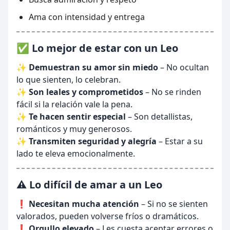
Ama con intensidad y entrega
✅ Lo mejor de estar con un Leo
✨
Demuestran su amor sin miedo
– No ocultan
lo que sienten, lo celebran.
✨
Son leales y comprometidos
– No se rinden
fácil si la relación vale la pena.
✨
Te hacen sentir especial
– Son detallistas,
románticos y muy generosos.
✨
Transmiten seguridad y alegría
– Estar a su
lado te eleva emocionalmente.
⚠️ Lo difícil de amar a un Leo
❗
Necesitan mucha atención
– Si no se sienten
valorados, pueden volverse fríos o dramáticos.
❗
Orgullo elevado
– Les cuesta aceptar errores o